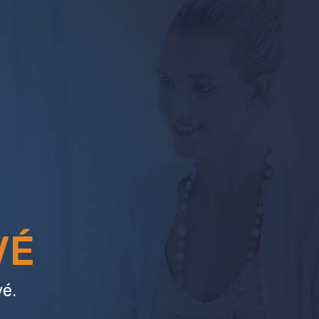
VÉ
é.