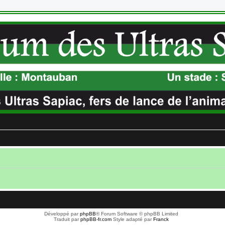
Développé par
phpBB
® Forum Software © phpBB Limited
Traduit par
phpBB-fr.com
Style adapté par
Franck