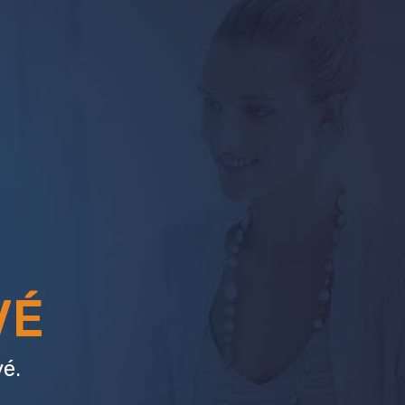
VÉ
é.