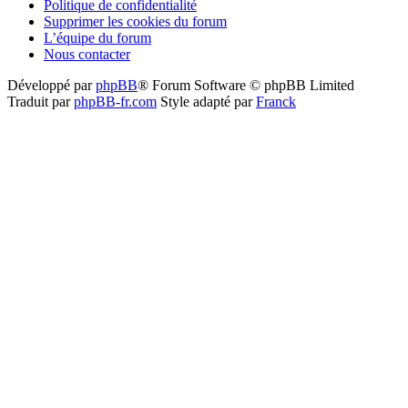
Politique de confidentialité
Supprimer les cookies du forum
L’équipe du forum
Nous contacter
Développé par
phpBB
® Forum Software © phpBB Limited
Traduit par
phpBB-fr.com
Style adapté par
Franck