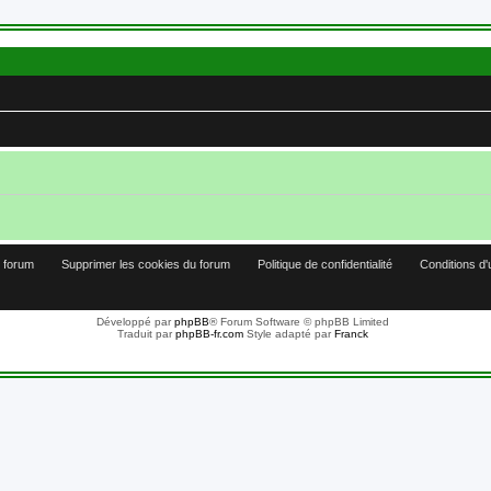
u forum
Supprimer les cookies du forum
Politique de confidentialité
Conditions d'
Développé par
phpBB
® Forum Software © phpBB Limited
Traduit par
phpBB-fr.com
Style adapté par
Franck