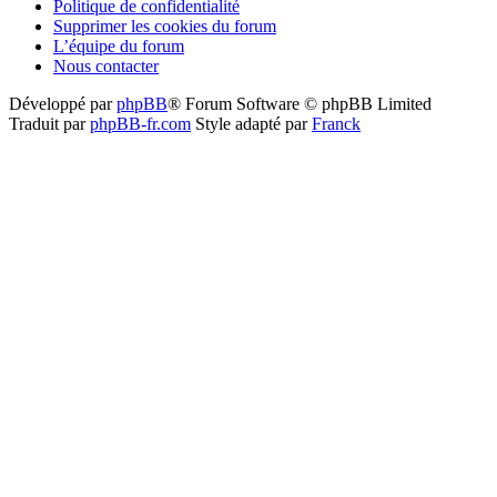
Politique de confidentialité
Supprimer les cookies du forum
L’équipe du forum
Nous contacter
Développé par
phpBB
® Forum Software © phpBB Limited
Traduit par
phpBB-fr.com
Style adapté par
Franck