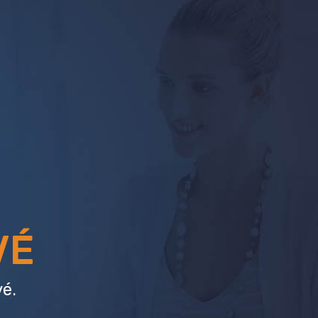
VÉ
é.