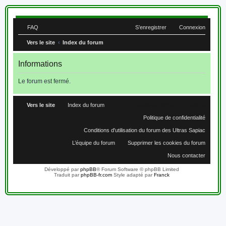
FAQ
S’enregistrer
Connexion
Vers le site
Index du forum
Informations
Le forum est fermé.
Vers le site
Index du forum
Heures au format
UTC+02:00
Politique de confidentialité
Conditions d'utilisation du forum des Ultras Sapiac
L’équipe du forum
Supprimer les cookies du forum
Nous contacter
Développé par
phpBB
® Forum Software © phpBB Limited
Traduit par
phpBB-fr.com
Style adapté par
Franck