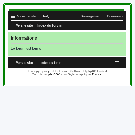
Accès rapide
FAQ
S’enregistrer
Connexion
Vers le site
Index du forum
Informations
Le forum est fermé.
Vers le site
Index du forum
Développé par
phpBB
® Forum Software © phpBB Limited
Traduit par
phpBB-fr.com
Style adapté par
Franck