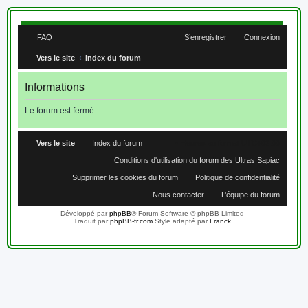
FAQ
S’enregistrer
Connexion
Vers le site
Index du forum
Informations
Le forum est fermé.
Vers le site
Index du forum
Heures au format
UTC+02:00
Conditions d'utilisation du forum des Ultras Sapiac
Supprimer les cookies du forum
Politique de confidentialité
Nous contacter
L’équipe du forum
Développé par
phpBB
® Forum Software © phpBB Limited
Traduit par
phpBB-fr.com
Style adapté par
Franck