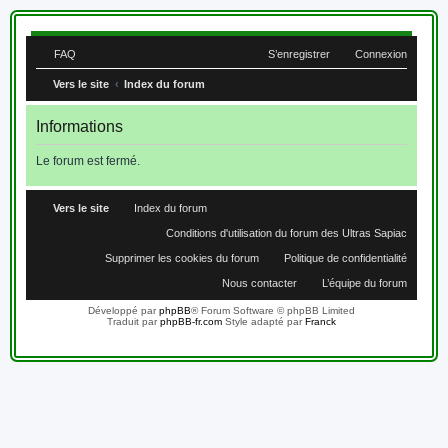
FAQ
S’enregistrer
Connexion
Vers le site
Index du forum
Informations
Le forum est fermé.
Vers le site
Index du forum
Heures au format
UTC+02:00
Conditions d'utilisation du forum des Ultras Sapiac
Supprimer les cookies du forum
Politique de confidentialité
Nous contacter
L’équipe du forum
Développé par
phpBB
® Forum Software © phpBB Limited
Traduit par
phpBB-fr.com
Style adapté par
Franck