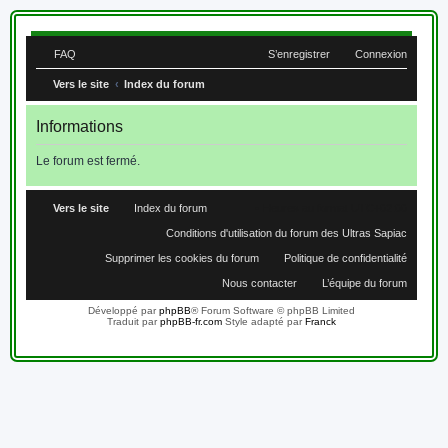
FAQ
S’enregistrer
Connexion
Vers le site
Index du forum
Informations
Le forum est fermé.
Vers le site
Index du forum
Heures au format
UTC+02:00
Conditions d'utilisation du forum des Ultras Sapiac
Supprimer les cookies du forum
Politique de confidentialité
Nous contacter
L’équipe du forum
Développé par
phpBB
® Forum Software © phpBB Limited
Traduit par
phpBB-fr.com
Style adapté par
Franck