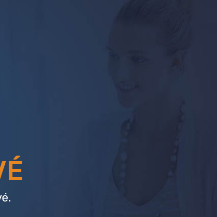
VÉ
é.