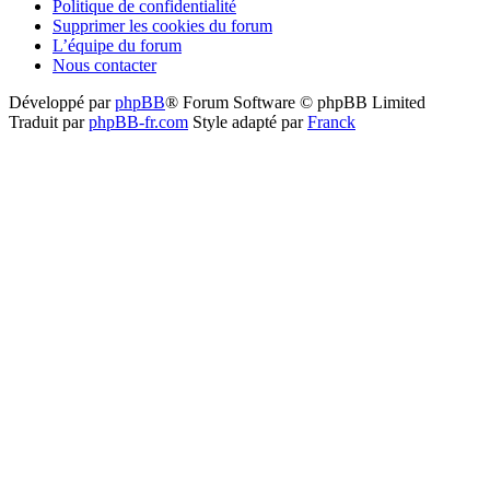
Politique de confidentialité
Supprimer les cookies du forum
L’équipe du forum
Nous contacter
Développé par
phpBB
® Forum Software © phpBB Limited
Traduit par
phpBB-fr.com
Style adapté par
Franck