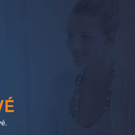
VÉ
é.