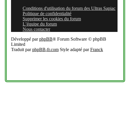
Heures au format
UTC+02:00
Conditions d'utilisation du forum des Ultras Sapiac
Politique de confidentialité
Supprimer les cookies du forum
L’équipe du forum
Nous contacter
Développé par
phpBB
® Forum Software © phpBB
Limited
Traduit par
phpBB-fr.com
Style adapté par
Franck