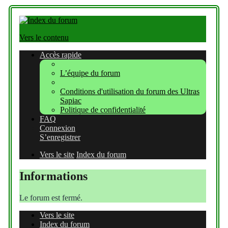
Vers le contenu
Accès rapide
L’équipe du forum
Conditions d'utilisation du forum des Ultras
Sapiac
Politique de confidentialité
FAQ
Connexion
S’enregistrer
Vers le site
Index du forum
Informations
Le forum est fermé.
Vers le site
Index du forum