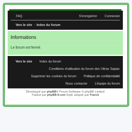
FAQ
S’enregistrer
Connexion
Vers le site
Index du forum
Informations
Le forum est fermé.
Vers le site
Index du forum
Heures au format
UTC+02:00
Conditions d'utilisation du forum des Ultras Sapiac
Supprimer les cookies du forum
Politique de confidentialité
Nous contacter
L’équipe du forum
Développé par
phpBB
® Forum Software © phpBB Limited
Traduit par
phpBB-fr.com
Style adapté par
Franck