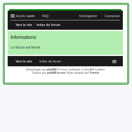
Accès rapide
FAQ
S’enregistrer
Connexion
Vers le site
Index du forum
Informations
Le forum est fermé.
Vers le site
Index du forum
Développé par
phpBB
® Forum Software © phpBB Limited
Traduit par
phpBB-fr.com
Style adapté par
Franck