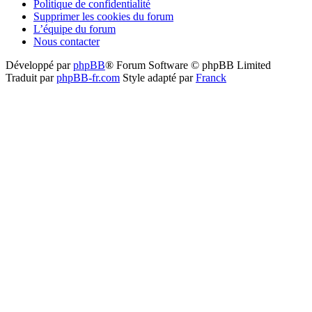
Politique de confidentialité
Supprimer les cookies du forum
L’équipe du forum
Nous contacter
Développé par
phpBB
® Forum Software © phpBB Limited
Traduit par
phpBB-fr.com
Style adapté par
Franck