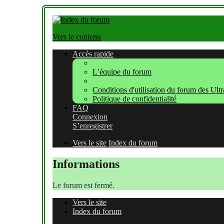
Vers le contenu
Accès rapide
L’équipe du forum
Conditions d'utilisation du forum des Ult
Politique de confidentialité
FAQ
Connexion
S’enregistrer
Vers le site
Index du forum
Informations
Le forum est fermé.
Vers le site
Index du forum
Heures au format
UTC+02:00