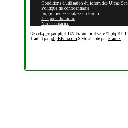
Conditions d'utilisation du forum des Ultras Sap
Politique de confidentialité
Supprimer les cookies du forum
L’équipe du forum
Nous contacter
Développé par
phpBB
® Forum Software © phpBB L
Traduit par
phpBB-fr.com
Style adapté par
Franck