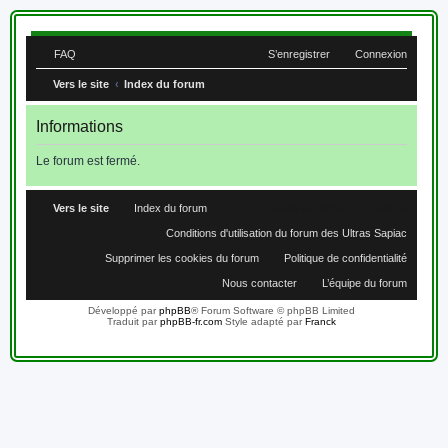
FAQ
S’enregistrer
Connexion
Vers le site
Index du forum
Informations
Le forum est fermé.
Vers le site
Index du forum
Heures au format
UTC+02:00
Conditions d'utilisation du forum des Ultras Sapiac
Supprimer les cookies du forum
Politique de confidentialité
Nous contacter
L’équipe du forum
Développé par
phpBB
® Forum Software © phpBB Limited
Traduit par
phpBB-fr.com
Style adapté par
Franck