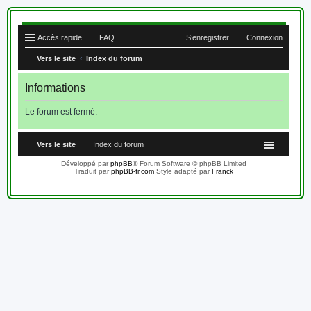
Accès rapide
FAQ
S’enregistrer
Connexion
Vers le site
Index du forum
Informations
Le forum est fermé.
Vers le site
Index du forum
Développé par
phpBB
® Forum Software © phpBB Limited
Traduit par
phpBB-fr.com
Style adapté par
Franck