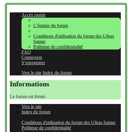
Accès rapide
L’équipe du forum
Conditions d'utilisation du forum des Ultras
Sapiac
Politique de confidentialité
FAQ
Connexion
S’enregistrer
Vers le site
Index du forum
Informations
Le forum est fermé.
Vers le site
Index du forum
Heures au format
UTC+02:00
Conditions d'utilisation du forum des Ultras Sapiac
Politique de confidentialité