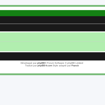
Développé par
phpBB
® Forum Software © phpBB Limited
Traduit par
phpBB-fr.com
Style adapté par
Franck