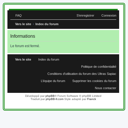
FAQ
S’enregistrer
Connexion
Vers le site
Index du forum
Informations
Le forum est fermé.
Vers le site
Index du forum
Heures au format
UTC+02:00
Politique de confidentialité
Conditions d'utilisation du forum des Ultras Sapiac
L’équipe du forum
Supprimer les cookies du forum
Nous contacter
Développé par
phpBB
® Forum Software © phpBB Limited
Traduit par
phpBB-fr.com
Style adapté par
Franck