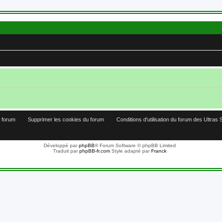
u forum
Supprimer les cookies du forum
Conditions d'utilisation du forum des Ultras 
Développé par
phpBB
® Forum Software © phpBB Limited
Traduit par
phpBB-fr.com
Style adapté par
Franck