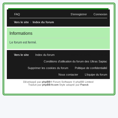
FAQ
S’enregistrer
Connexion
Vers le site
Index du forum
Informations
Le forum est fermé.
Vers le site
Index du forum
Heures au format
UTC+02:00
Conditions d'utilisation du forum des Ultras Sapiac
Supprimer les cookies du forum
Politique de confidentialité
Nous contacter
L’équipe du forum
Développé par
phpBB
® Forum Software © phpBB Limited
Traduit par
phpBB-fr.com
Style adapté par
Franck