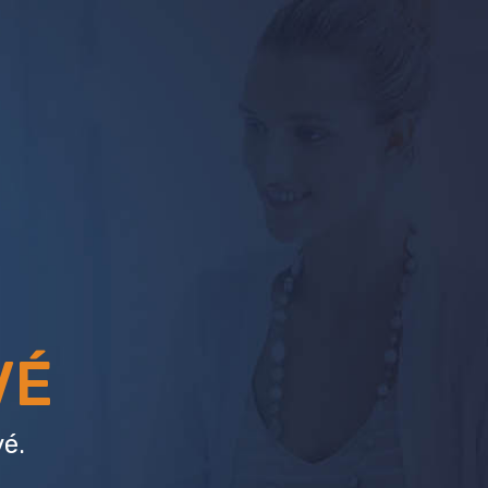
VÉ
é.