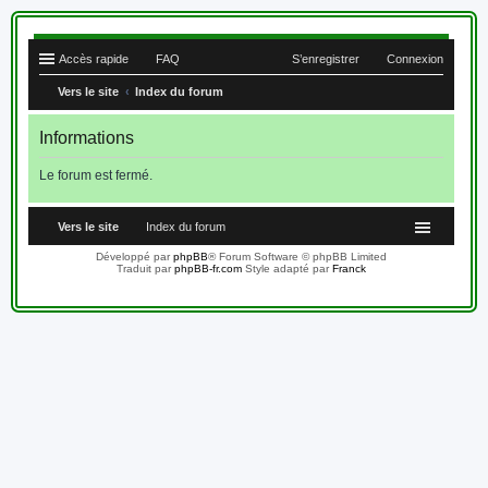
Accès rapide
FAQ
S’enregistrer
Connexion
Vers le site
Index du forum
Informations
Le forum est fermé.
Vers le site
Index du forum
Développé par
phpBB
® Forum Software © phpBB Limited
Traduit par
phpBB-fr.com
Style adapté par
Franck