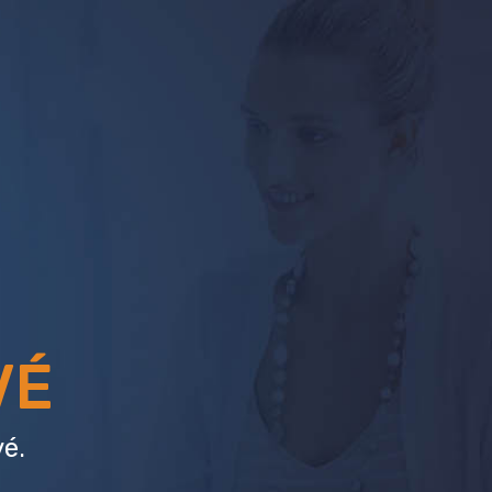
VÉ
é.