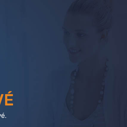
VÉ
é.