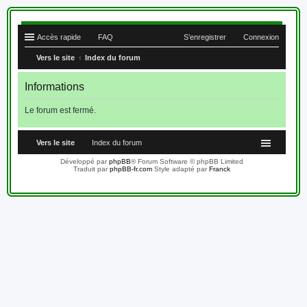
Accès rapide
FAQ
S’enregistrer
Connexion
Vers le site
Index du forum
Informations
Le forum est fermé.
Vers le site
Index du forum
Développé par
phpBB
® Forum Software © phpBB Limited
Traduit par
phpBB-fr.com
Style adapté par
Franck