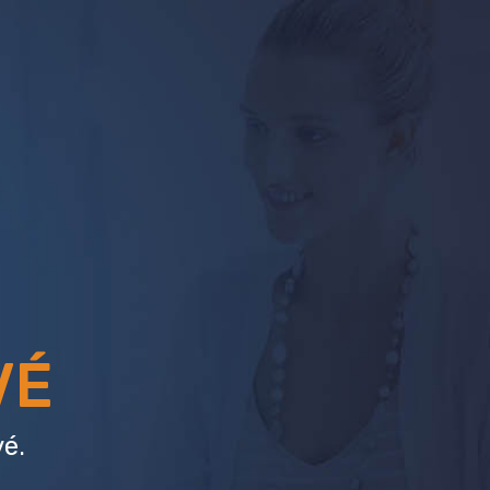
VÉ
é.