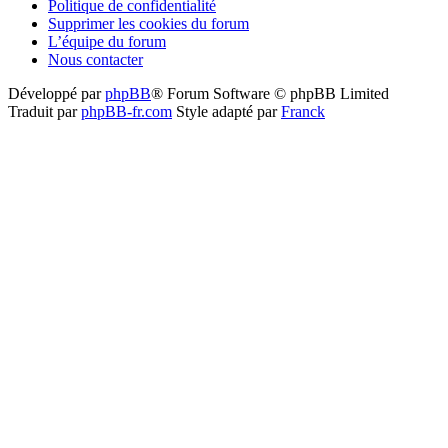
Politique de confidentialité
Supprimer les cookies du forum
L’équipe du forum
Nous contacter
Développé par
phpBB
® Forum Software © phpBB Limited
Traduit par
phpBB-fr.com
Style adapté par
Franck