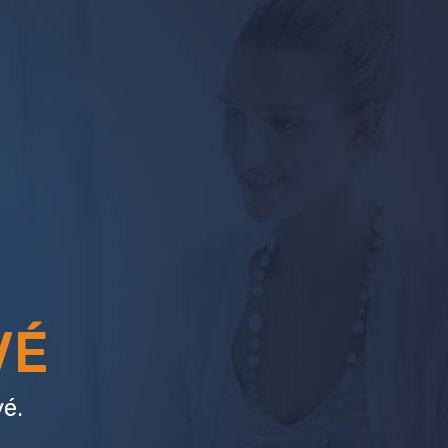
VÉ
é.