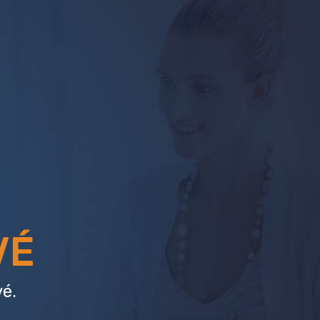
VÉ
é.