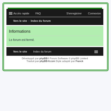
Accès rapide
FAQ
S’enregistrer
Connexion
Vers le site
Index du forum
Informations
Le forum est fermé.
Vers le site
Index du forum
Développé par
phpBB
® Forum Software © phpBB Limited
Traduit par
phpBB-fr.com
Style adapté par
Franck