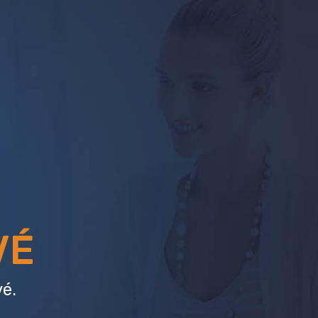
VÉ
é.