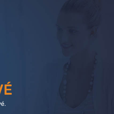
VÉ
é.