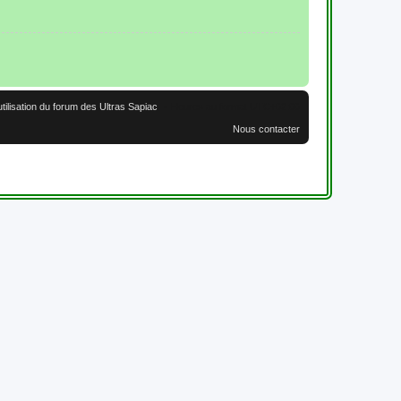
utilisation du forum des Ultras Sapiac
Heures au format
UTC+02:00
Nous contacter