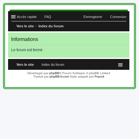
Accès rapide
FAQ
S’enregistrer
Connexion
Vers le site
Index du forum
Informations
Le forum est fermé.
Vers le site
Index du forum
Développé par
phpBB
® Forum Software © phpBB Limited
Traduit par
phpBB-fr.com
Style adapté par
Franck