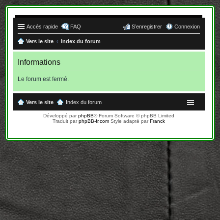
Accès rapide
FAQ
S’enregistrer
Connexion
Vers le site
Index du forum
Informations
Le forum est fermé.
Vers le site
Index du forum
Développé par
phpBB
® Forum Software © phpBB Limited
Traduit par
phpBB-fr.com
Style adapté par
Franck