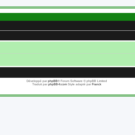
Développé par
phpBB
® Forum Software © phpBB Limited
Traduit par
phpBB-fr.com
Style adapté par
Franck