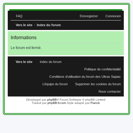
FAQ
S’enregistrer
Connexion
Vers le site
Index du forum
Informations
Le forum est fermé.
Vers le site
Index du forum
Heures au format
UTC+02:00
Politique de confidentialité
Conditions d'utilisation du forum des Ultras Sapiac
L’équipe du forum
Supprimer les cookies du forum
Nous contacter
Développé par
phpBB
® Forum Software © phpBB Limited
Traduit par
phpBB-fr.com
Style adapté par
Franck