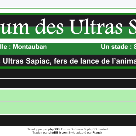
Développé par
phpBB
® Forum Software © phpBB Limited
Traduit par
phpBB-fr.com
Style adapté par
Franck