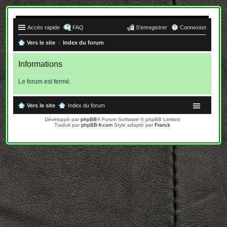
Accès rapide
FAQ
S’enregistrer
Connexion
Vers le site
Index du forum
Informations
Le forum est fermé.
Vers le site
Index du forum
Développé par
phpBB
® Forum Software © phpBB Limited
Traduit par
phpBB-fr.com
Style adapté par
Franck