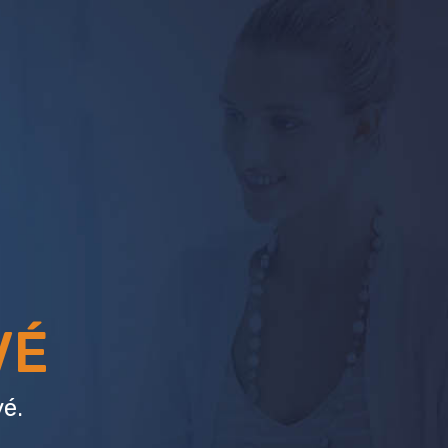
VÉ
é.