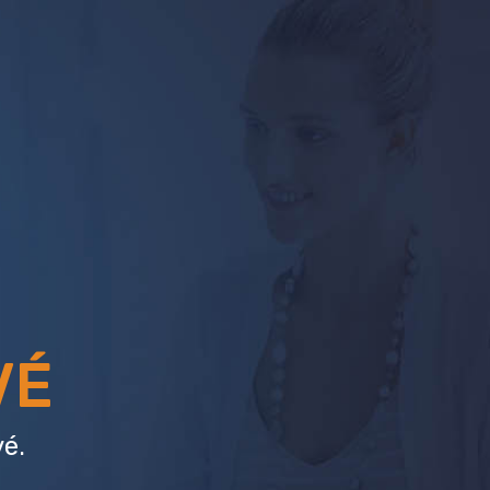
VÉ
é.