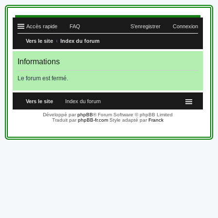
Accès rapide
FAQ
S’enregistrer
Connexion
Vers le site
Index du forum
Informations
Le forum est fermé.
Vers le site
Index du forum
Développé par
phpBB
® Forum Software © phpBB Limited
Traduit par
phpBB-fr.com
Style adapté par
Franck