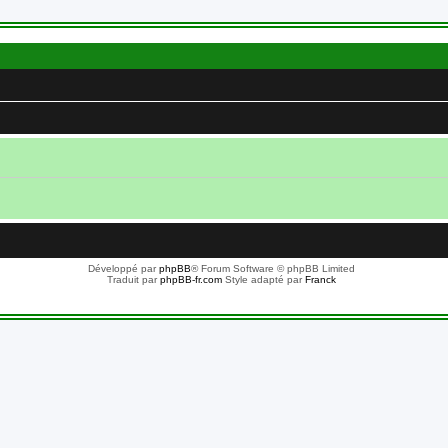
Développé par
phpBB
® Forum Software © phpBB Limited
Traduit par
phpBB-fr.com
Style adapté par
Franck